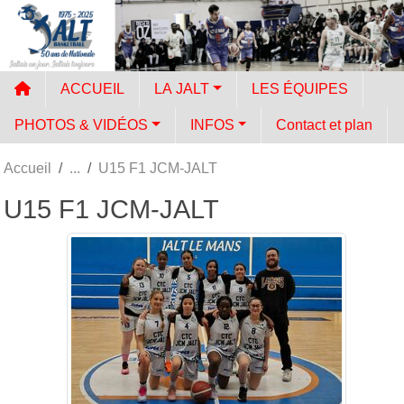
Panneau de gestion des cookies
ACCUEIL
LA JALT
LES ÉQUIPES
PHOTOS & VIDÉOS
INFOS
Contact et plan
Accueil
U15 F1 JCM-JALT
U15 F1 JCM-JALT