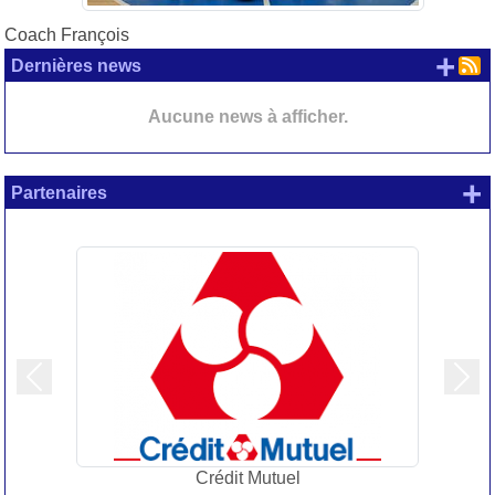
Coach François
+ d
Dernières news
Aucune news à afficher.
+
Partenaires
Précedent
Suiv
Crédit Mutuel