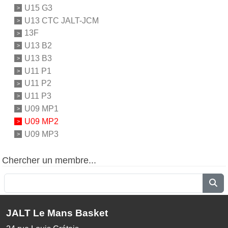
U15 G3
U13 CTC JALT-JCM
13F
U13 B2
U13 B3
U11 P1
U11 P2
U11 P3
U09 MP1
U09 MP2
U09 MP3
Chercher un membre...
JALT Le Mans Basket