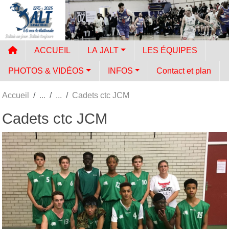
Panneau de gestion des cookies
ACCUEIL
LA JALT
LES ÉQUIPES
PHOTOS & VIDÉOS
INFOS
Contact et plan
Accueil
Cadets ctc JCM
Cadets ctc JCM