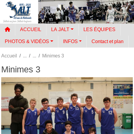
Panneau de gestion des cookies
ACCUEIL
LA JALT
LES ÉQUIPES
PHOTOS & VIDÉOS
INFOS
Contact et plan
Accueil
Minimes 3
Minimes 3