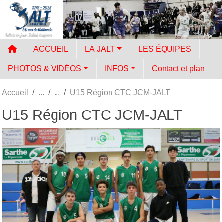
Panneau de gestion des cookies
ACCUEIL
LA JALT
LES ÉQUIPES
PHOTOS & VIDÉOS
INFOS
Contact et plan
Accueil
U15 Région CTC JCM-JALT
U15 Région CTC JCM-JALT