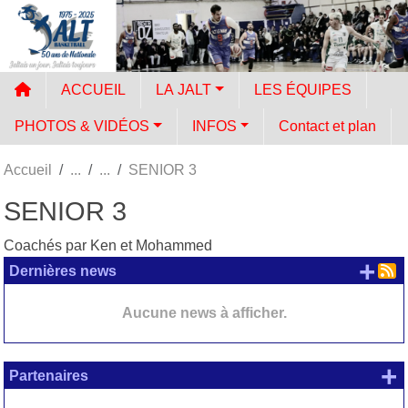
Panneau de gestion des cookies
ACCUEIL
LA JALT
LES ÉQUIPES
PHOTOS & VIDÉOS
INFOS
Contact et plan
Accueil
SENIOR 3
SENIOR 3
Coachés par Ken et Mohammed
+ d
Dernières news
Aucune news à afficher.
+
Partenaires