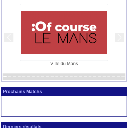
Précedent
Suiv
Ville du Mans
Prochains Matchs
Derniers résultats