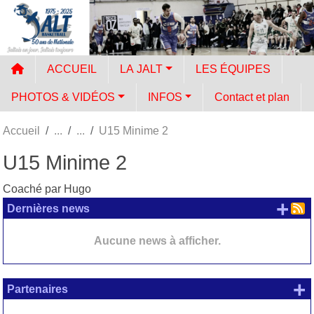
Panneau de gestion des cookies
ACCUEIL
LA JALT
LES ÉQUIPES
PHOTOS & VIDÉOS
INFOS
Contact et plan
Accueil
U15 Minime 2
U15 Minime 2
Coaché par Hugo
+ d
Dernières news
Aucune news à afficher.
+
Partenaires