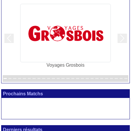
Précedent
Suiv
Voyages Grosbois
Prochains Matchs
Derniers résultats