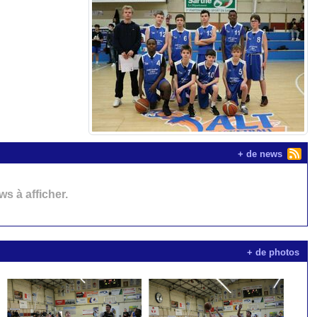
+ de news
s à afficher.
+ de photos