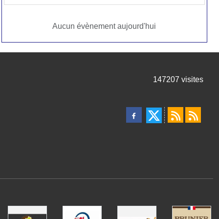
Aucun évènement aujourd'hui
147207
visites