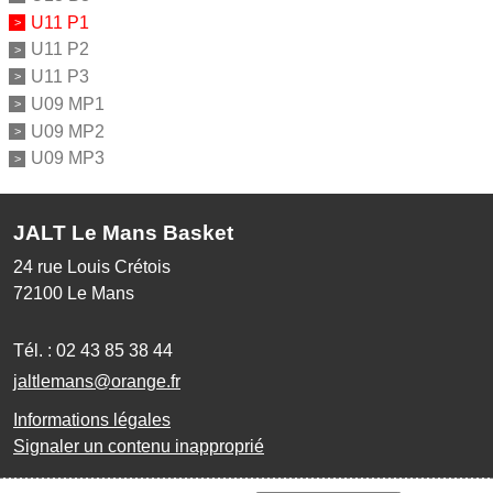
U11 P1
U11 P2
U11 P3
U09 MP1
U09 MP2
U09 MP3
JALT Le Mans Basket
24 rue Louis Crétois
72100
Le Mans
Tél. :
02 43 85 38 44
jaltlemans@orange.fr
Informations légales
Signaler un contenu inapproprié