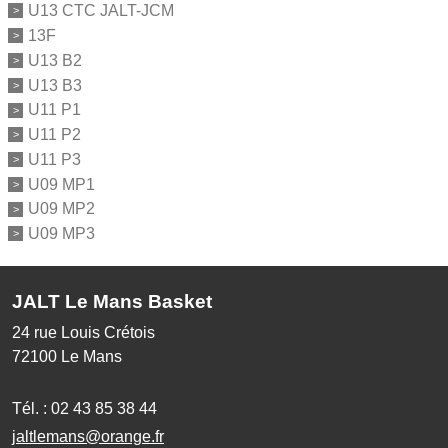
U13 CTC JALT-JCM
13F
U13 B2
U13 B3
U11 P1
U11 P2
U11 P3
U09 MP1
U09 MP2
U09 MP3
JALT Le Mans Basket
24 rue Louis Crétois
72100
Le Mans
Tél. :
02 43 85 38 44
jaltlemans@orange.fr