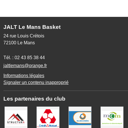
JALT Le Mans Basket
24 rue Louis Crétois
72100
Le Mans
Tél. :
02 43 85 38 44
jaltlemans@orange.fr
Informations légales
Signaler un contenu inapproprié
Les partenaires du club