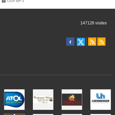
U09 MP3
147128
visites