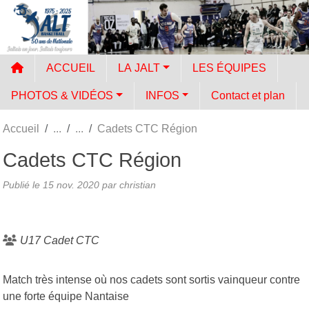
Panneau de gestion des cookies
ACCUEIL
LA JALT
LES ÉQUIPES
PHOTOS & VIDÉOS
INFOS
Contact et plan
Accueil
Cadets CTC Région
Cadets CTC Région
Publié le
15 nov. 2020
par
christian
U17 Cadet CTC
Match très intense où nos cadets sont sortis vainqueur contre
une forte équipe Nantaise