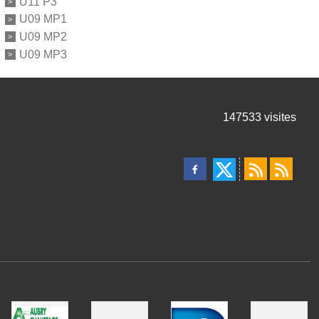
U11 P3
U09 MP1
U09 MP2
U09 MP3
147533
visites