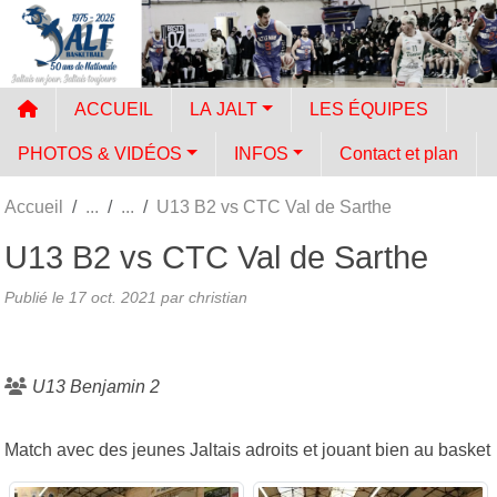
Panneau de gestion des cookies
ACCUEIL
LA JALT
LES ÉQUIPES
PHOTOS & VIDÉOS
INFOS
Contact et plan
Accueil
U13 B2 vs CTC Val de Sarthe
U13 B2 vs CTC Val de Sarthe
Publié le
17 oct. 2021
par
christian
U13 Benjamin 2
Match avec des jeunes Jaltais adroits et jouant bien au basket