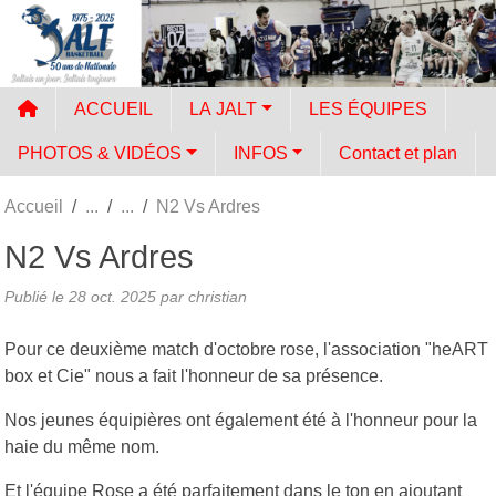
Panneau de gestion des cookies
ACCUEIL
LA JALT
LES ÉQUIPES
PHOTOS & VIDÉOS
INFOS
Contact et plan
Accueil
N2 Vs Ardres
N2 Vs Ardres
Publié le
28 oct. 2025
par
christian
Pour ce deuxième match d'octobre rose, l'association "heART
box et Cie" nous a fait l'honneur de sa présence.
Nos jeunes équipières ont également été à l'honneur pour la
haie du même nom.
Et l'équipe Rose a été parfaitement dans le ton en ajoutant