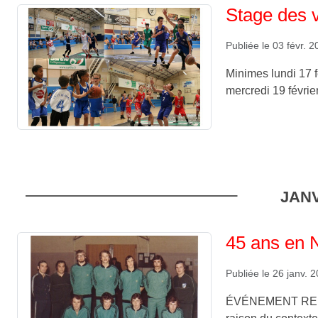
Stage des 
Publiée le
03 févr. 
Minimes lundi 17 f
mercredi 19 févrie
JANV
45 ans en N
Publiée le
26 janv. 
ÉVÉNEMENT REPOR