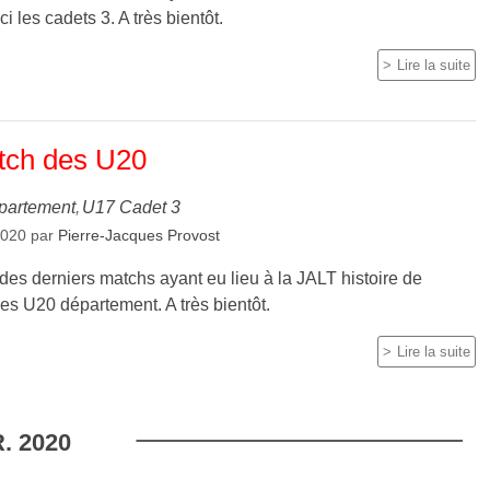
ci les cadets 3. A très bientôt.
Lire la suite
tch des U20
partement
U17 Cadet 3
2020
par
Pierre-Jacques Provost
es derniers matchs ayant eu lieu à la JALT histoire de
 les U20 département. A très bientôt.
Lire la suite
.
2020