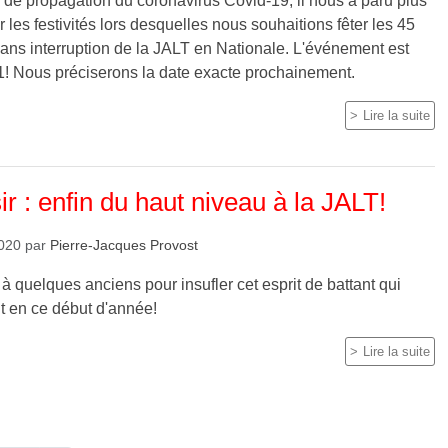
 de propagation du coronavirus Covid-19, il nous a paru plus
 les festivités lors desquelles nous souhaitions fêter les 45
ans interruption de la JALT en Nationale. L'événement est
1! Nous préciserons la date exacte prochainement.
Lire la suite
ir : enfin du haut niveau à la JALT!
2020
par
Pierre-Jacques Provost
 à quelques anciens pour insufler cet esprit de battant qui
t en ce début d'année!
Lire la suite