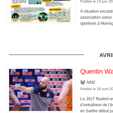
Publiée le
13 juin 2
A situation except
association soeur
sportives à Mansi
AVRI
Quentin Wa
NM2
Publiée le
28 avril 2
La JALT Basket an
d’entraîneur de l’
en Sarthe début jui