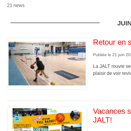
21 news
JUI
Retour en s
Publiée le
21 juin 2
La JALT rouvre ses
plaisir de voir rev
Vacances sp
JALT!