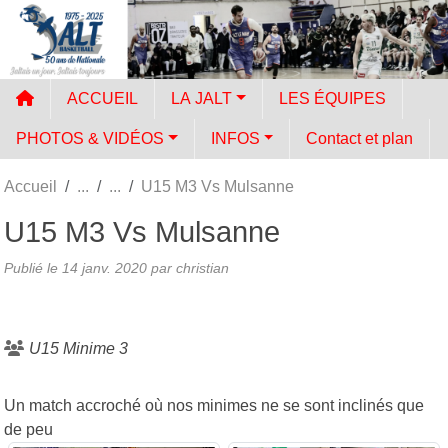
Panneau de gestion des cookies
ACCUEIL
LA JALT
LES ÉQUIPES
PHOTOS & VIDÉOS
INFOS
Contact et plan
Accueil
U15 M3 Vs Mulsanne
U15 M3 Vs Mulsanne
Publié le
14 janv. 2020
par
christian
U15 Minime 3
Un match accroché où nos minimes ne se sont inclinés que
de peu