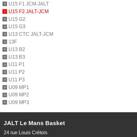
U15 F1 JCM-JALT
U15 F2 JALT-JCM
U15 G2
U15 G3
U13 CTC JALT-JCM
13F
U13 B2
U13 B3
U11 P1
U11 P2
U11 P3
U09 MP1
U09 MP2
U09 MP3
JALT Le Mans Basket
24 rue Louis Crétois